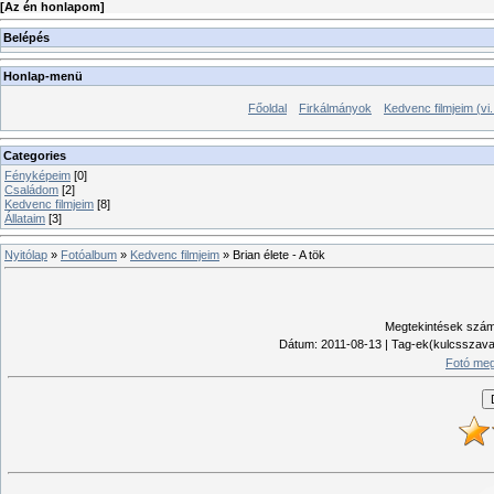
[
Az én honlapom
]
Belépés
Honlap-menü
Főoldal
Firkálmányok
Kedvenc filmjeim (vi.
Categories
Fényképeim
[0]
Családom
[2]
Kedvenc filmjeim
[8]
Állataim
[3]
Nyitólap
»
Fotóalbum
»
Kedvenc filmjeim
» Brian élete - A tök
Megtekintések szá
Dátum
: 2011-08-13 |
Tag-ek(kulcsszava
Fotó meg